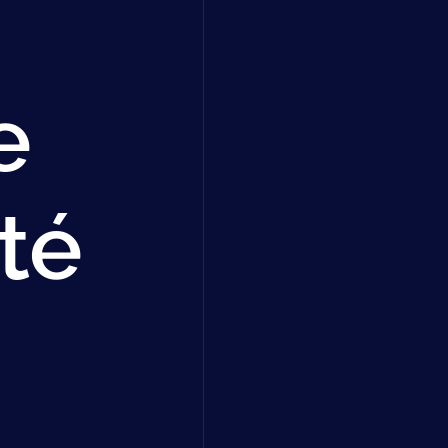
e
ité